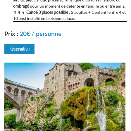
ombragé
pour un moment de détente en famille ou entre amis.
👨‍👩‍👦
Canoë 3 places possible
: 2 adultes + 1 enfant (entre 4 et
10 ans) installé en troisième place.
En cochant cette case, vous consentez à recevoir nos propositions commerciales à
l'adresse email indiqué ci-dessus. Vous pouvez vous désinscrire à tout moment en
Prix :
20€ / personne
utilisant
le formulaire de désinscription
.
Inscription
Réservation
Langue
Une question ?
ACCUEIL
04 66 48 58 7
NOE-KAYAK & PADDLE
MULTI-ACTIVITÉS