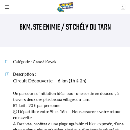


Route de Millau
48210 Sainte Enimie
6KM. STE ENIMIE / ST CHÉLY DU TARN
04 66 48 58 70
Catégorie :
Canoë Kayak

Description :

Circuit Découverte – 6 km (1h à 2h)
Adresse email de réception

Un parcours d’initiation idéal pour une sortie en douceur, à
travers
deux des plus beaux villages du Tarn
.
💶
Tarif : 20 € par personne
Recopier le code ci-contre

🕘
Départ libre entre 9h et 16h
— Nous assurons votre
retour
Rafraîchir le captcha
en navette
.

À l’arrivée, profitez d’une
plage agréable et bien exposée
, d’une
aire de pique-nique privative
, ainsi que d’un
terrain arboré et