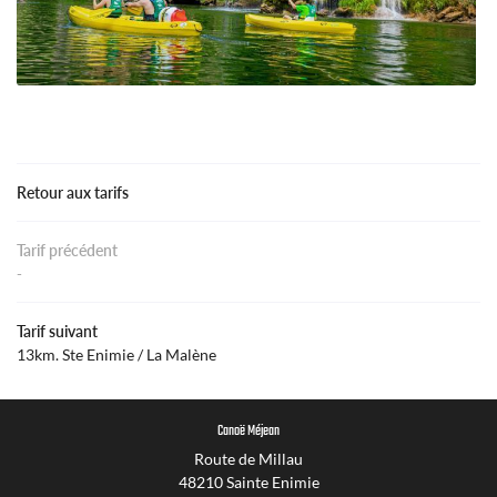
FORFAITS & TARIFS
Restez informés
EN IMAGES
Inscription Newslet
RECRUTEMENT
Rejoignez-nous :
AVIS
Retour aux tarifs
ACTUALITÉS
Tarif précédent
-
CONTACT
Tarif suivant
13km. Ste Enimie / La Malène
Canoë Méjean
Route de Millau
48210 Sainte Enimie